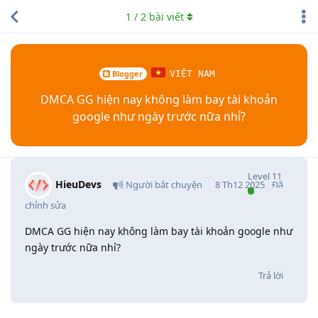
1
/
2
bài viết
Blogger
VIỆT NAM
DMCA GG hiện nay không làm bay tài khoản
google như ngày trước nữa nhỉ?
Level
11
HieuDevs
Người bắt chuyện
8 Th12 2025
Đã
chỉnh sửa
DMCA GG hiện nay không làm bay tài khoản google như
ngày trước nữa nhỉ?
Trả lời