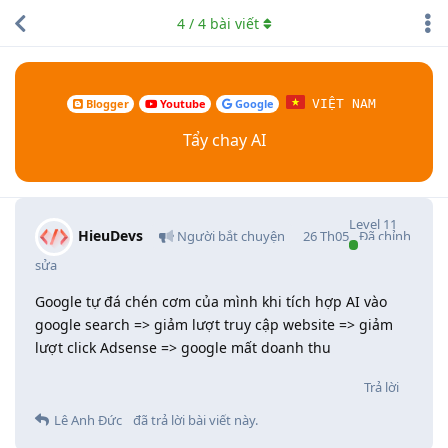
4
/
4
bài viết
Blogger
Youtube
Google
VIỆT NAM
Tẩy chay AI
Level
11
HieuDevs
Người bắt chuyện
26 Th05
Đã chỉnh
sửa
Google tự đá chén cơm của mình khi tích hợp AI vào
google search => giảm lượt truy cập website => giảm
lượt click Adsense => google mất doanh thu
Trả lời
Lê Anh Đức
đã trả lời bài viết này.