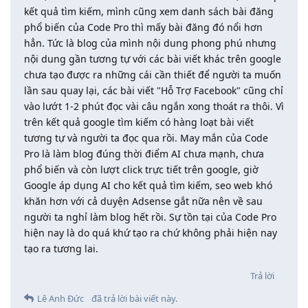
kết quả tìm kiếm, mình cũng xem danh sách bài đăng
phổ biến của Code Pro thì mấy bài đăng đó nổi hơn
hẳn. Tức là blog của mình nội dung phong phú nhưng
nội dung gần tương tự với các bài viết khác trên google
chưa tạo được ra những cái cần thiết để người ta muốn
lần sau quay lại, các bài viết "Hỗ Trợ Facebook" cũng chỉ
vào lướt 1-2 phút đọc vài câu ngắn xong thoát ra thôi. Vì
trên kết quả google tìm kiếm có hàng loạt bài viết
tương tự và người ta đọc qua rồi. May mắn của Code
Pro là làm blog đúng thời điểm AI chưa mạnh, chưa
phổ biến và còn lượt click trực tiết trên google, giờ
Google áp dụng AI cho kết quả tìm kiếm, seo web khó
khăn hơn với cả duyện Adsense gắt nữa nên về sau
người ta nghỉ làm blog hết rồi. Sự tồn tại của Code Pro
hiện nay là do quá khứ tạo ra chứ không phải hiện nay
tạo ra tương lai.
Trả lời
Lê Anh Đức
đã trả lời bài viết này.