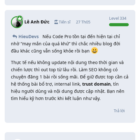
Level
334
Lê Anh Đức
Tiến sĩ
27 Th05
HieuDevs
Nếu Code Pro tồn tại đến hiện tại chỉ
nhờ “may mắn của quá khứ” thì chắc nhiều blog đời
đầu khác cũng vẫn sống khỏe rồi bạn
Thực tế nếu không update nội dung theo thời gian và
chiến lược thì out top từ lâu rồi. Làm SEO không có
chuyện đăng 1 bài rồi sống mãi. Để giữ được top cần cả
hệ thống bài bổ trợ, internal link,
trust domain
, tín
hiệu người dùng và nội dung được cập nhật. Bạn nên
tìm hiểu kỹ hơn trước khi kết luận như vậy.
Trả lời