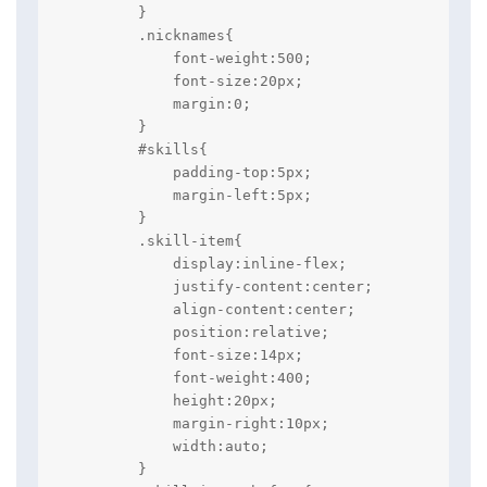
        }

        .nicknames{

            font-weight:500;

            font-size:20px;

            margin:0;

        }

        #skills{

            padding-top:5px;

            margin-left:5px;

        }

        .skill-item{

            display:inline-flex;

            justify-content:center;

            align-content:center;

            position:relative;

            font-size:14px;

            font-weight:400;

            height:20px;

            margin-right:10px;

            width:auto;

        }
