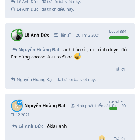
Lê Anh Đức
đã trả lời bài viết này.
<
p
class
=
'drop-title'
>
<
b
>
W
Lê Anh Đức
đã thích điều này
.
Level
334
Lê Anh Đức
Tiến sĩ
20 Th12 2021
Nguyễn Hoàng Đạt
anh bảo ròi, do trình duyệt đó.
Em dùng coccoc là auto được
Trả lời
Nguyễn Hoàng Đạt
đã trả lời bài viết này.
</
header
<
div
id
=
Level
71
<
p
class
=
'drop-title'
>
<
b
>
S
Nguyễn Hoàng Đạt
N
Nhà phát triển cốt lõi
20
Th12 2021
Lê Anh Đức
ỗklar anh
Trả lời