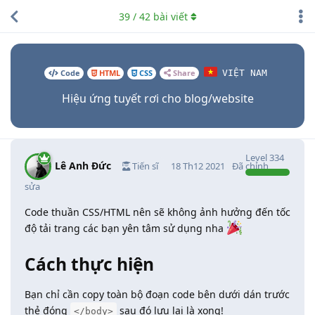
39
/
42
bài viết
Code
HTML
CSS
Share
VIỆT NAM
Hiệu ứng tuyết rơi cho blog/website
Level
334
Lê Anh Đức
Tiến sĩ
18 Th12 2021
Đã chỉnh
sửa
Code thuần CSS/HTML nên sẽ không ảnh hưởng đến tốc
độ tải trang các bạn yên tâm sử dụng nha
Cách thực hiện
Bạn chỉ cần copy toàn bộ đoạn code bên dưới dán trước
thẻ đóng
sau đó lưu lại là xong!
</body>