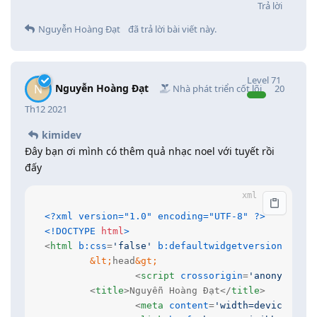
Trả lời
Nguyễn Hoàng Đạt
đã trả lời bài viết này.
Level
71
Nguyễn Hoàng Đạt
N
Nhà phát triển cốt lõi
20
Th12 2021
kimidev
Đây bạn ơi mình có thêm quả nhạc noel với tuyết rồi
đấy
<?xml version="1.0" encoding="UTF-8" ?>
<!DOCTYPE 
html
>
<
html
b:css
=
'false'
b:defaultwidgetversion
=
'2'
b
&lt;
head
&gt;
<
script
crossorigin
=
'anonymous'
<
title
>
Nguyễn Hoàng Đạt
</
title
>
<
meta
content
=
'width=device-widt