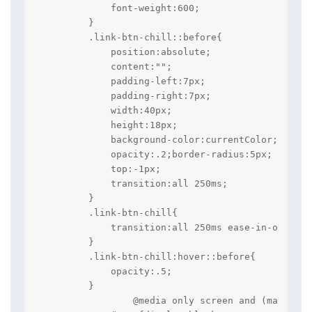
            font-weight:600;

        }

        .link-btn-chill::before{

            position:absolute;

            content:"";

            padding-left:7px;

            padding-right:7px;

            width:40px;

            height:18px;

            background-color:currentColor;

            opacity:.2;border-radius:5px;

            top:-1px;

            transition:all 250ms;

        }

        .link-btn-chill{

            transition:all 250ms ease-in-out;

        }

        .link-btn-chill:hover::before{

            opacity:.5;

        }

		@media only screen and (max-width:425px){
