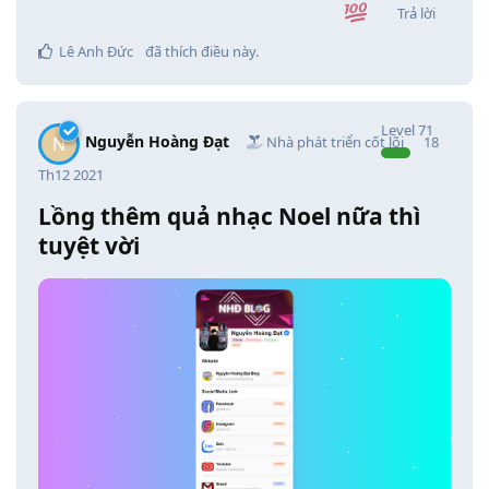
Trả lời
Lê Anh Đức
đã thích điều này
.
Level
71
Nguyễn Hoàng Đạt
N
Nhà phát triển cốt lõi
18
Th12 2021
Lồng thêm quả nhạc Noel nữa thì
tuyệt vời