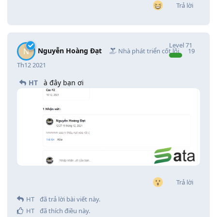
Trả lời
Level
71
Nguyễn Hoàng Đạt
N
Nhà phát triển cốt lõi
19
Th12 2021
HT
à đây bạn ơi
Trả lời
HT
đã trả lời bài viết này.
HT
đã thích điều này
.