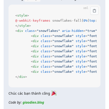
<
style
>
@-webkit-keyframes
 snowflakes-fall{
0%
{
top
:-
10%
}
1
</
style
>
<
div
class
=
"snowflakes"
aria-hidden
=
"true"
>
<
div
class
=
"snowflake"
style
=
"font-size:
<
div
class
=
"snowflake"
style
=
"font-size:
<
div
class
=
"snowflake"
style
=
"font-size:
<
div
class
=
"snowflake"
style
=
"font-size:
<
div
class
=
"snowflake"
style
=
"font-size:
<
div
class
=
"snowflake"
style
=
"font-size:
<
div
class
=
"snowflake"
style
=
"font-size:
<
div
class
=
"snowflake"
style
=
"font-size:
</
div
>
Chúc các bạn thành công
Code by:
giaodien.blog