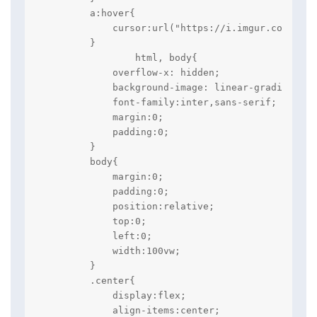
        a:hover{

            cursor:url("https://i.imgur.com/IXUL
        }

		html, body{

            overflow-x: hidden;

            background-image: linear-gradient(to
            font-family:inter,sans-serif;

            margin:0;

            padding:0;

        }

        body{

            margin:0;

            padding:0;

            position:relative;

            top:0;

            left:0;

            width:100vw;

        }

        .center{

            display:flex;

            align-items:center;
