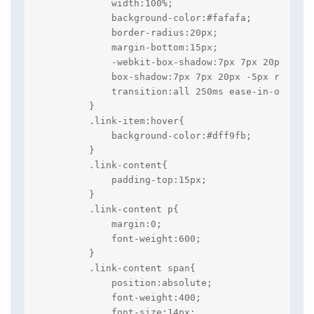
            width:100%;

            background-color:#fafafa;

            border-radius:20px;

            margin-bottom:15px;

            -webkit-box-shadow:7px 7px 20px -5px
            box-shadow:7px 7px 20px -5px rgba(0,0
            transition:all 250ms ease-in-out;

        }

        .link-item:hover{

            background-color:#dff9fb;

        }

        .link-content{

            padding-top:15px;

        }

        .link-content p{

            margin:0;

            font-weight:600;

        }

        .link-content span{

            position:absolute;

            font-weight:400;

            font-size:14px;
