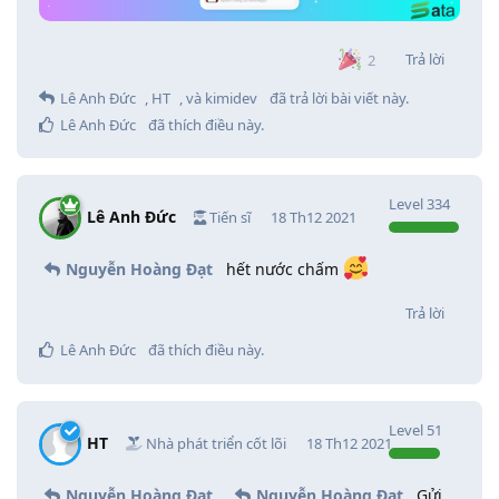
Trả lời
2
Lê Anh Đức
,
HT
, và
kimidev
đã trả lời bài viết này.
Lê Anh Đức
đã thích điều này
.
Level
334
Lê Anh Đức
Tiến sĩ
18 Th12 2021
Nguyễn Hoàng Đạt
hết nước chấm
Trả lời
Lê Anh Đức
đã thích điều này
.
Level
51
HT
Nhà phát triển cốt lõi
18 Th12 2021
Nguyễn Hoàng Đạt
Nguyễn Hoàng Đạt
Gửi