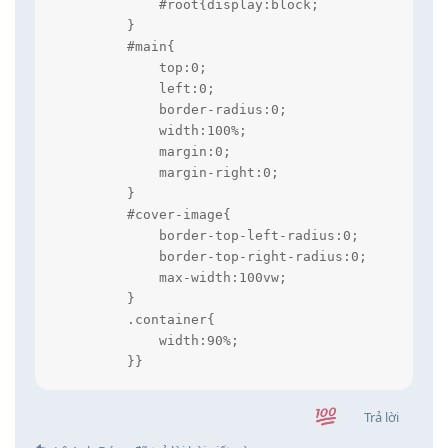
            #root{display:block;

        }

        #main{

            top:0;

            left:0;

            border-radius:0;

            width:100%;

            margin:0;

            margin-right:0;

        }

        #cover-image{

            border-top-left-radius:0;

            border-top-right-radius:0;

            max-width:100vw;

        }

        .container{

            width:90%;

        }}

        @media only screen and (max-width:350px)
            #name,#first-name{font-size:22px}#ni
Trả lời
        }
