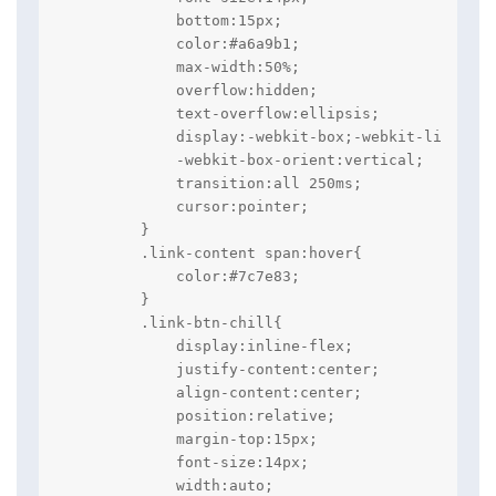
            bottom:15px;

            color:#a6a9b1;

            max-width:50%;

            overflow:hidden;

            text-overflow:ellipsis;

            display:-webkit-box;-webkit-line-clam
            -webkit-box-orient:vertical;

            transition:all 250ms;

            cursor:pointer;

        }

        .link-content span:hover{

            color:#7c7e83;

        }

        .link-btn-chill{

            display:inline-flex;

            justify-content:center;

            align-content:center;

            position:relative;

            margin-top:15px;

            font-size:14px;

            width:auto;
