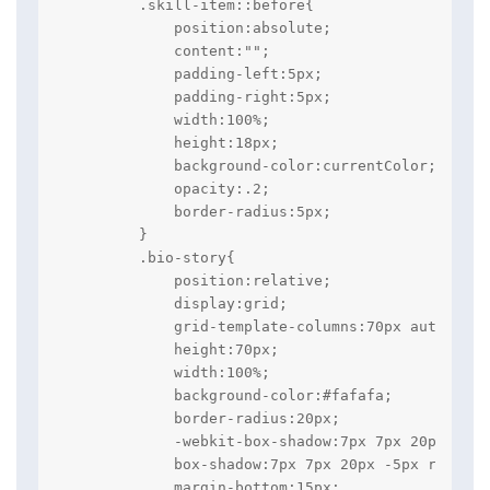
        .skill-item::before{

            position:absolute;

            content:"";

            padding-left:5px;

            padding-right:5px;

            width:100%;

            height:18px;

            background-color:currentColor;

            opacity:.2;

            border-radius:5px;

        }

        .bio-story{

            position:relative;

            display:grid;

            grid-template-columns:70px auto;

            height:70px;

            width:100%;

            background-color:#fafafa;

            border-radius:20px;

            -webkit-box-shadow:7px 7px 20px -5px
            box-shadow:7px 7px 20px -5px rgba(0,0
            margin-bottom:15px;
