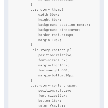
        }

        .bio-story-thumb{

            width:50px;

            height:50px;

            background-position:center;

            background-size:cover;

            border-radius:15px;

            margin:10px;

        }

        .bio-story-content p{

            position:relative;

            font-size:15px;

            margin-top:10px;

            font-weight:600;

            margin-bottom:10px;

        }

        .bio-story-content span{

            position:relative;

            font-size:12px;

            bottom:15px;

            color:#587fe1;
