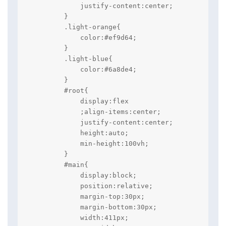
            justify-content:center;

        }

        .light-orange{

            color:#ef9d64;

        }

        .light-blue{

            color:#6a8de4;

        }

        #root{

            display:flex

            ;align-items:center;

            justify-content:center;

            height:auto;

            min-height:100vh;

        }

        #main{

            display:block;

            position:relative;

            margin-top:30px;

            margin-bottom:30px;

            width:411px;
