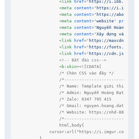
<
link
href
=
'https://i.ibb.co/8DM
<
meta
content
=
'https://i.ibb.co/
<
meta
content
=
'https://about-nhd
<
meta
content
=
'website'
property
<
meta
content
=
'Nguyễn Hoàng Đạt'
<
meta
content
=
'Xây dựng và phát 
<
link
href
=
'https://maxcdn.boots
<
link
href
=
'https://fonts.google
<
link
href
=
'https://cdn.jsdelivr
<!-- Bắt đầu css-->
<
b:skin
>
<![CDATA[

		/* Chèn CSS vào đây */

		/*------------------------------------------------*/

		/* Name: Template giới thiệu bản thân version 8.0 */

		/* Admin: Nguyễn Hoàng Đạt                        */

		/* Zalo: 0347 795 415                             */

		/* Gmail: nguyen.hoang.dat.080808@gmail.com       */

		/* Website: https://nhd-8827.blogspot.com         */

		/*------------------------------------------------*/

		html,body{

            cursor:url("https://i.imgur.com/5v5M
        }
