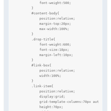
            font-weight:500;

        }

        #content-body{

            position:relative;

            margin-top:20px;

            max-width:100%;

        }

        .drop-title{

            font-weight:600;

            font-size:18px;

            margin-left:10px;

        }

        #link-box{

            position:relative;

            width:100%;

        }

        .link-item{

            position:relative;

            display:grid;

            grid-template-columns:70px auto 65px;
            height:70px;
