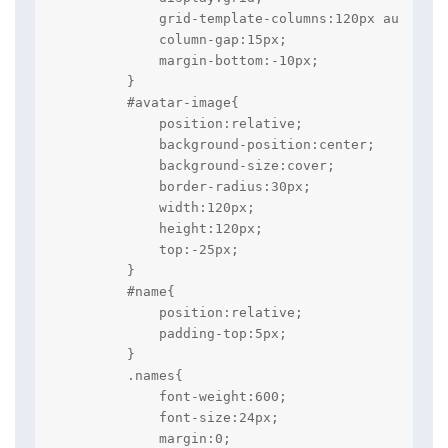
            grid-template-columns:120px auto;

            column-gap:15px;

            margin-bottom:-10px;

        }

        #avatar-image{

            position:relative;

            background-position:center;

            background-size:cover;

            border-radius:30px;

            width:120px;

            height:120px;

            top:-25px;

        }

        #name{

            position:relative;

            padding-top:5px;

        }

        .names{

            font-weight:600;

            font-size:24px;

            margin:0;
