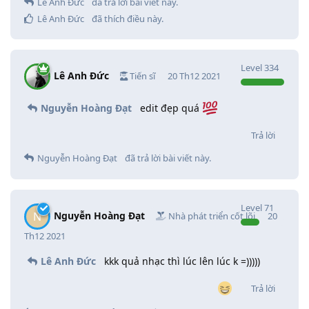
Lê Anh Đức
đã trả lời bài viết này.
  ]]>
</
b:skin
>
Lê Anh Đức
đã thích điều này
.
&lt;
/head
&gt;
<!-- Bắt đầu phần hiển thị -->
&lt;
body
&gt;
Level
334
<
div
id
=
'root'
>
Lê Anh Đức
Tiến sĩ
20 Th12 2021
<
div
id
=
'main'
>
<
div
class
=
'cont
Nguyễn Hoàng Đạt
edit đẹp quá
<
header
>
Trả lời
Nguyễn Hoàng Đạt
đã trả lời bài viết này.
Level
71
Nguyễn Hoàng Đạt
N
Nhà phát triển cốt lõi
20
<
div
class
=
'
Th12 2021
<
div
class
=
'
Lê Anh Đức
kkk quả nhạc thì lúc lên lúc k =)))))
</
div
>
Trả lời