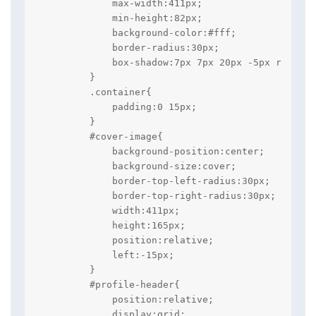
            max-width:411px;

            min-height:82px;

            background-color:#fff;

            border-radius:30px;

            box-shadow:7px 7px 20px -5px rgba(0,0
        }

        .container{

            padding:0 15px;

        }

        #cover-image{

            background-position:center;

            background-size:cover;

            border-top-left-radius:30px;

            border-top-right-radius:30px;

            width:411px;

            height:165px;

            position:relative;

            left:-15px;

        }

        #profile-header{

            position:relative;            

            display:grid;
