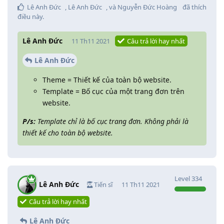
Lê Anh Đức
,
Lê Anh Đức
, và
Nguyễn Đức Hoàng
đã thích
điều này
.
Lê Anh Đức
11 Th11 2021
Câu trả lời hay nhất
Lê Anh Đức
Theme = Thiết kế của toàn bộ website.
Template = Bố cục của một trang đơn trên
website.
P/s:
Template chỉ là bố cục trang đơn. Không phải là
thiết kế cho toàn bộ website.
Level
334
Lê Anh Đức
Tiến sĩ
11 Th11 2021
Câu trả lời hay nhất
Lê Anh Đức