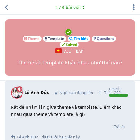
2
/
3
bài viết
Theme
Template
Tìm hiểu
Questions
Solved
VIỆT NAM
Theme và Template khác nhau như thế nào?
Level
1
Lê Anh Đức
Ngôi sao đang lên
11 Th11 2021
Rất dễ nhầm lẫn giữa theme và template. Điểm khác
nhau giữa theme và template là gì?
Trả lời
Lê Anh Đức
đã trả lời bài viết này.