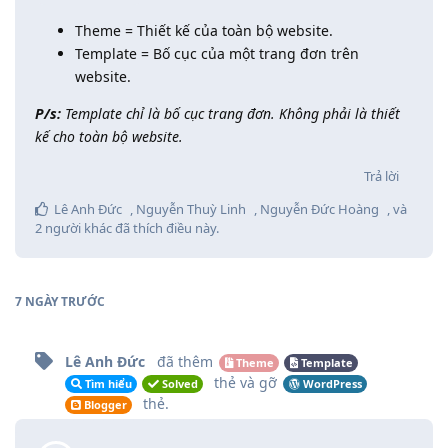
Theme = Thiết kế của toàn bộ website.
Template = Bố cục của một trang đơn trên
website.
P/s:
Template chỉ là bố cục trang đơn. Không phải là thiết
kế cho toàn bộ website.
Trả lời
Lê Anh Đức
,
Nguyễn Thuỳ Linh
,
Nguyễn Đức Hoàng
, và
2
người khác
đã thích điều này
.
7 NGÀY
TRƯỚC
Lê Anh Đức
đã thêm
Theme
Template
thẻ
và gỡ
Tìm hiểu
Solved
WordPress
thẻ
.
Blogger