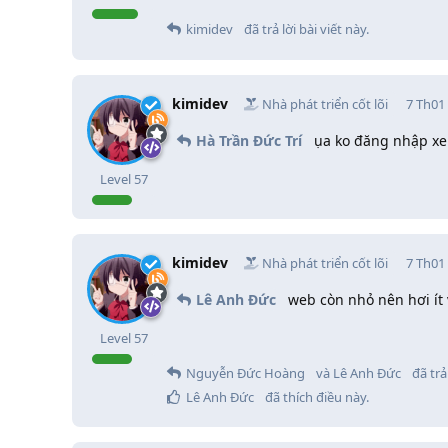
kimidev
đã trả lời bài viết này.
kimidev
Nhà phát triển cốt lõi
7 Th01
Hà Trần Đức Trí
ụa ko đăng nhập x
Level
57
kimidev
Nhà phát triển cốt lõi
7 Th01
Lê Anh Đức
web còn nhỏ nên hơi ít
Level
57
Nguyễn Đức Hoàng
và
Lê Anh Đức
đã trả 
Lê Anh Đức
đã thích điều này
.