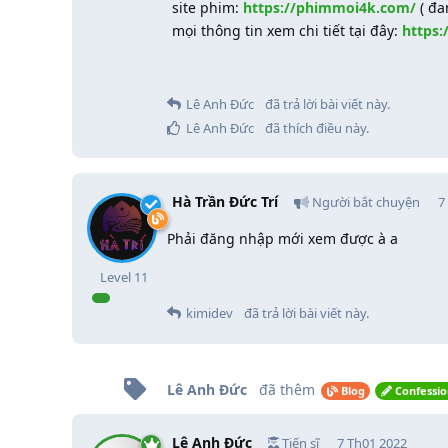
site phim:
https://phimmoi4k.com/
( đa
mọi thông tin xem chi tiết tại đây:
https:
Lê Anh Đức
đã trả lời bài viết này.
Lê Anh Đức
đã thích điều này
.
Hà Trần Đức Trí
Người bắt chuyện
7
Phải đăng nhập mới xem được à a
Level
11
kimidev
đã trả lời bài viết này.
Lê Anh Đức
đã thêm
Blog
Confessio
Lê Anh Đức
Tiến sĩ
7 Th01 2022