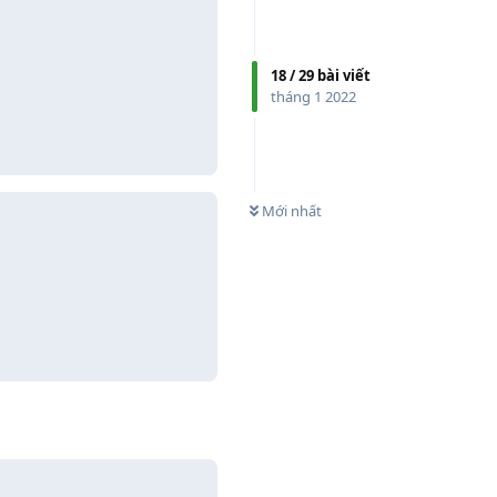
18
/
29
bài viết
Trả lời
3
tháng 1 2022
0
CHƯA XEM
Mới nhất
Trả lời