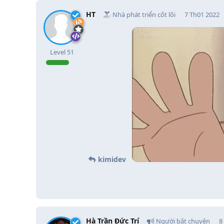
HT
Nhà phát triển cốt lõi
7 Th01 2022
Level
51
kimidev
Hà Trần Đức Trí
Người bắt chuyện
8