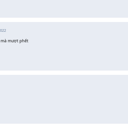
2022
u mà mượt phết