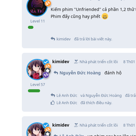
Kiếm phim "Unfriended" cả phần 1,2 thử 
Phim đấy cũng hay phết
Level
11
kimidev
đã trả lời bài viết này.
kimidev
Nhà phát triển cốt lõi
8 Th01
Nguyễn Đức Hoàng
đánh hộ
Level
57
Lê Anh Đức
và
Nguyễn Đức Hoàng
đã trả 
Lê Anh Đức
đã thích điều này
.
kimidev
Nhà phát triển cốt lõi
8 Th01