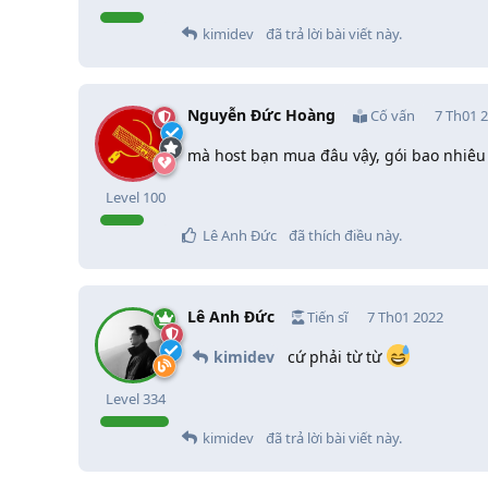
kimidev
đã trả lời bài viết này.
Nguyễn Đức Hoàng
Cố vấn
7 Th01 
mà host bạn mua đâu vậy, gói bao nhiê
Level
100
Lê Anh Đức
đã thích điều này
.
Lê Anh Đức
Tiến sĩ
7 Th01 2022
kimidev
cứ phải từ từ
Level
334
kimidev
đã trả lời bài viết này.