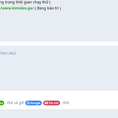
ng trong thời gian chạy thử )
//www.kimidev.ga/
( đang bảo trì )
 Th01 2022
thẻ
và gỡ
thẻ
.
ns
Google
Tin tức