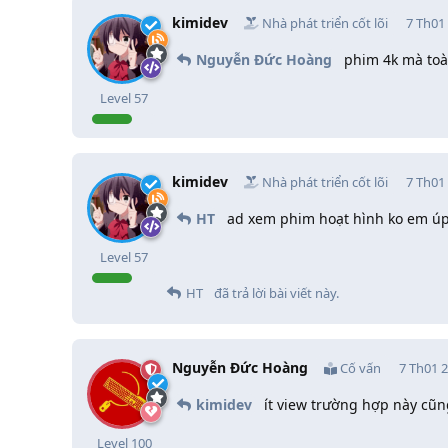
kimidev
Nhà phát triển cốt lõi
7 Th01
Nguyễn Đức Hoàng
phim 4k mà toà
Level
57
kimidev
Nhà phát triển cốt lõi
7 Th01
HT
ad xem phim hoạt hình ko em úp
Level
57
HT
đã trả lời bài viết này.
Nguyễn Đức Hoàng
Cố vấn
7 Th01 
kimidev
ít view trường hợp này cũng 
Level
100