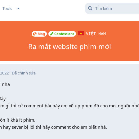
Tools
Blog
Confessions
VIỆT NAM
Ra mắt website phim mới
 2022
Đã chỉnh sửa
i nha
ây.
m gì thì cứ comment bài này em xẽ up phim đó cho mọi người nhé
n ít khá ít phim.
 hay sever bị lỗi thì hãy comment cho em biết nhá.