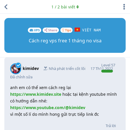
1
/
2
bài viết
VPS
Share
Tips
VIỆT NAM
Cách reg vps free 1 tháng no visa
Level
57
kimidev
Nhà phát triển cốt lõi
17 Th11 2022
Đã chỉnh sửa
anh em có thể xem cách reg lại
https://www.kimidev.site
hoặc tại kệnh youtube mình
có hướng dẫn nhé:
https://www.youtube.com/@kimidev
vì một số lí do mình hong gửi trực tiếp link đc
Trả lời