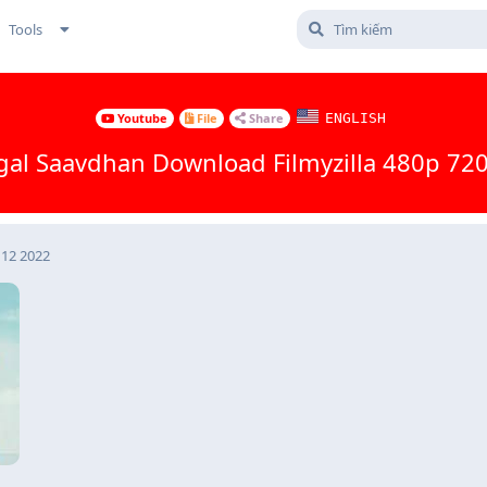
Tools
Youtube
File
Share
ENGLISH
al Saavdhan Download Filmyzilla 480p 72
h12 2022