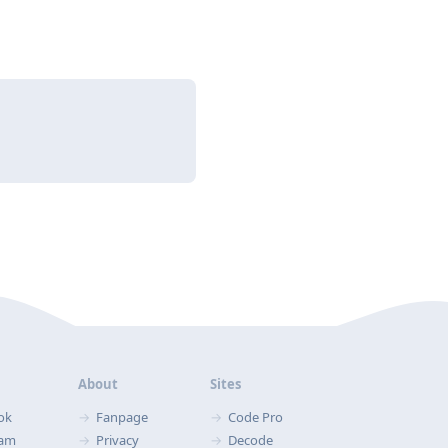
About
Sites
ok
Fanpage
Code Pro
ram
Privacy
Decode