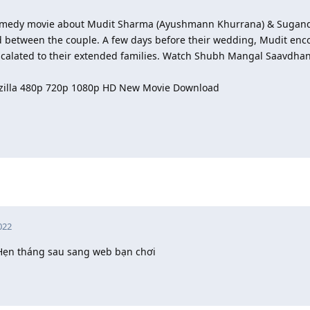
omedy movie about Mudit Sharma (Ayushmann Khurrana) & Sugand
d between the couple. A few days before their wedding, Mudit enc
s escalated to their extended families. Watch Shubh Mangal Saavdh
illa 480p 720p 1080p HD New Movie Download
022
. Hẹn tháng sau sang web bạn chơi