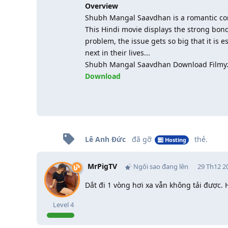
Overview
Shubh Mangal Saavdhan is a romantic c
This Hindi movie displays the strong bon
problem, the issue gets so big that it i
next in their lives...
Shubh Mangal Saavdhan Download Filmyz
Download
Lê Anh Đức
đã gỡ
thẻ
.
Hosting
MrPigTV
Ngôi sao đang lên
29 Th12 2
Dắt đi 1 vòng hơi xa vẫn không tải được
Level
4