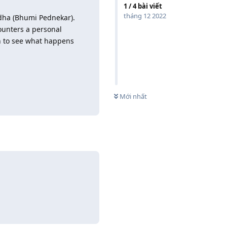
1
/
4
bài viết
tháng 12 2022
ha (Bhumi Pednekar).
ounters a personal
an to see what happens
0
CHƯA XEM
Trả lời
Mới nhất
Trả lời