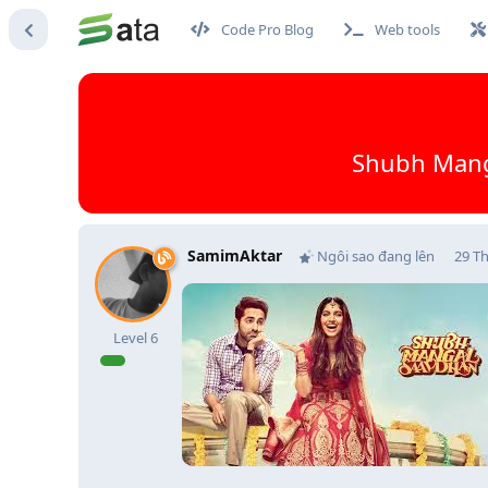
Code Pro Blog
Web tools
Shubh Mang
SamimAktar
Ngôi sao đang lên
29 T
Level
6