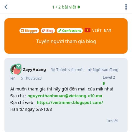
1
/
2
bài viết
Blogger
Blog
Confessions
VIỆT NAM
Tuyển người tham gia blog
ZayyHoang
Thành viên mới
Ngôi sao đang
Level
2
lên
5 Th08 2023
Ai muốn tham gia thì hãy gửi đến mail của mik nha!
Địa chị :
nguyenthanhxuan@vietcong.x10.mx
Địa chỉ web :
https://vietminer.blogspot.com/
Hạn từ ngày 5/8-10/8
Trả lời