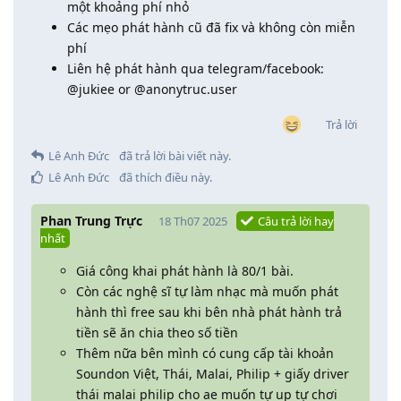
một khoảng phí nhỏ
Các mẹo phát hành cũ đã fix và không còn miễn
phí
Liên hệ phát hành qua telegram/facebook:
@jukiee or @anonytruc.user
Trả lời
Lê Anh Đức
đã trả lời bài viết này.
Lê Anh Đức
đã thích điều này
.
Phan Trung Trực
18 Th07 2025
Câu trả lời hay
nhất
Giá công khai phát hành là 80/1 bài.
Còn các nghệ sĩ tự làm nhạc mà muốn phát
hành thì free sau khi bên nhà phát hành trả
tiền sẽ ăn chia theo số tiền
Thêm nữa bên mình có cung cấp tài khoản
Soundon Việt, Thái, Malai, Philip + giấy driver
thái malai philip cho ae muốn tự up tự chơi