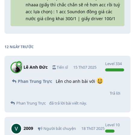
nhaaa (giấy thì chắc chắn sẽ rẻ hơn acc rồi tuỳ
acc lựa chọn) : 1 acc Soundon đồng giá các
nước giá công khai 300/1 | giấy driver 100/1
12 NGÀY
TRƯỚC
Level
334
Lê Anh Đức
Tiến sĩ
15 Th07 2025
Phan Trung Trực
Lên cho anh bài với
Trả lời
Phan Trung Trực
đã trả lời bài viết này.
Level
10
2009
Người bắt chuyện
18 Th07 2025