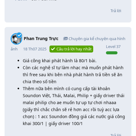
Trả lời
Phan Trung Trực
Chuyên gia kể chuyện qua hình
Level
37
ảnh
18 Th07 2025
Câu trả lời hay nhất
Giá công khai phát hành là 80/1 bài.
Còn các nghệ sĩ tự làm nhạc mà muốn phát hành
thì free sau khi bên nhà phát hành trả tiền sẽ ăn
chia theo số tiền
Thêm nữa bên mình có cung cấp tài khoản
Soundon Việt, Thái, Malai, Philip + giấy driver thái
malai philip cho ae muốn tự up tự chơi nhaaa
(giấy thì chắc chắn sẽ rẻ hơn acc rồi tuỳ acc lựa
chọn) : 1 acc Soundon đồng giá các nước giá công
khai 300/1 | giấy driver 100/1
Trả lời