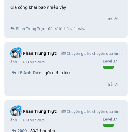
Giá công khai bao nhiêu vậy
Trả lời
Phan Trung Trực
đã trả lời bài viết này.
Phan Trung Trực
Chuyên gia kể chuyện qua hình
Level
37
ảnh
18 Th07 2025
Lê Anh Đức
gửi e đi a kkk
Trả lời
Phan Trung Trực
Chuyên gia kể chuyện qua hình
Level
37
ảnh
18 Th07 2025
2009
80/1 bài nha