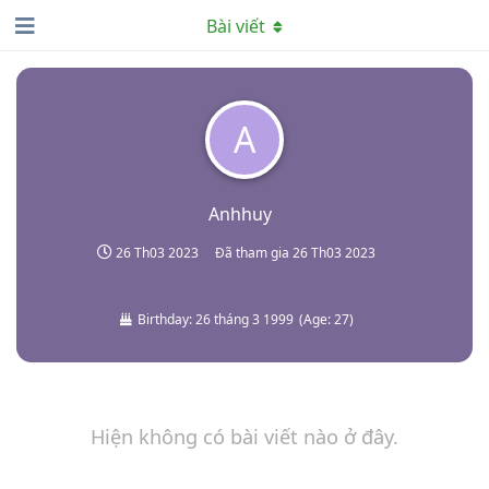
Bài viết
A
Anhhuy
26 Th03 2023
Đã tham gia
26 Th03 2023
Birthday:
26 tháng 3 1999
(
Age:
27
)
Hiện không có bài viết nào ở đây.