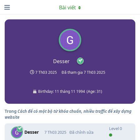
Bài viết
Desser
7 Th03 2025
Đã tham gia
7 Th03 2025
Birthday:
11 tháng 11 1994
(
Age:
31
)
Trong
Cách để có một bộ từ khóa chuẩn, nhiều traffic để xây dựng
website
Level
0
Desser
7 Th03 2025
Đã chỉnh sửa