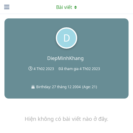
Bài viết
D
DiepMinhKhang
4 Th02 2023
Đã tham gia
4 Th02 2023
Birthday:
27 tháng 12 2004
(
Age:
21
)
Hiện không có bài viết nào ở đây.