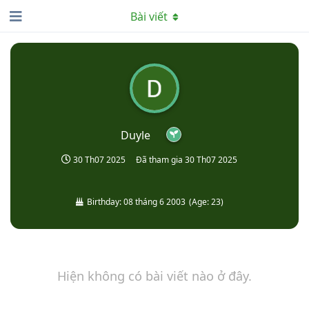
Bài viết
Duyle
30 Th07 2025
Đã tham gia
30 Th07 2025
Birthday:
08 tháng 6 2003
(
Age:
23
)
Hiện không có bài viết nào ở đây.