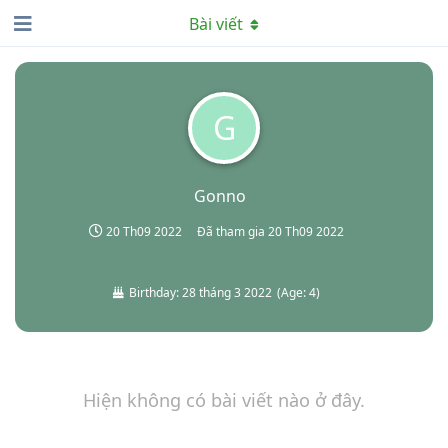
Bài viết
G
Gonno
20 Th09 2022
Đã tham gia
20 Th09 2022
Birthday:
28 tháng 3 2022
(
Age:
4
)
Hiện không có bài viết nào ở đây.