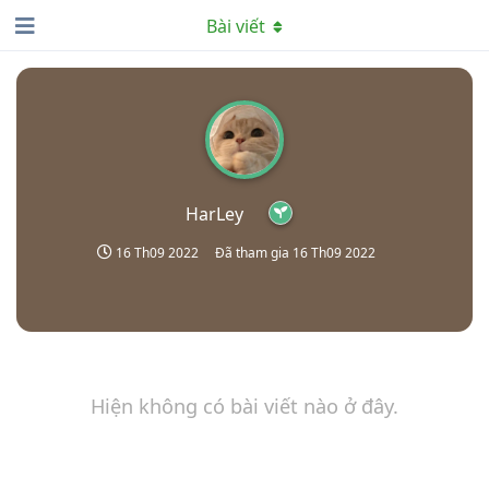
Bài viết
HarLey
16 Th09 2022
Đã tham gia
16 Th09 2022
Hiện không có bài viết nào ở đây.