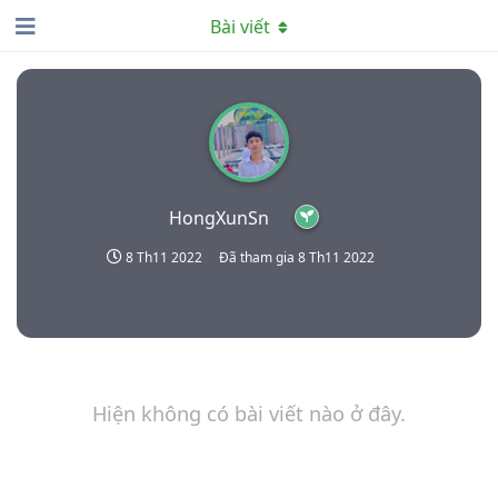
Bài viết
HongXunSn
8 Th11 2022
Đã tham gia
8 Th11 2022
Hiện không có bài viết nào ở đây.