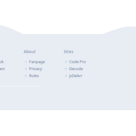
About
Sites
ok
Fanpage
Code Pro
ram
Privacy
Decode
Rules
jsDelivr