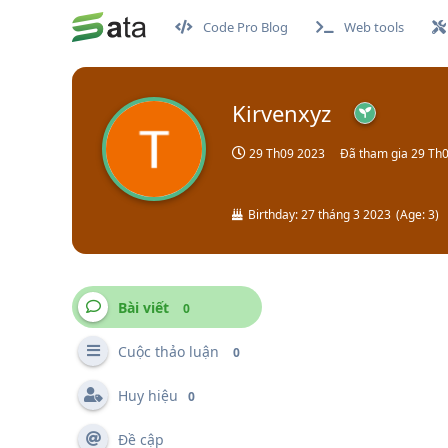
Code Pro Blog
Web tools
Kirvenxyz
29 Th09 2023
Đã tham gia
29 Th
Birthday:
27 tháng 3 2023
(
Age:
3
)
Bài viết
0
Cuộc thảo luận
0
Huy hiệu
0
Đề cập