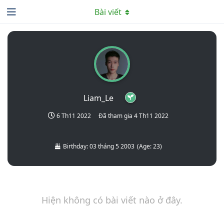
Bài viết
Liam_Le
6 Th11 2022
Đã tham gia
4 Th11 2022
Birthday:
03 tháng 5 2003
(
Age:
23
)
Hiện không có bài viết nào ở đây.