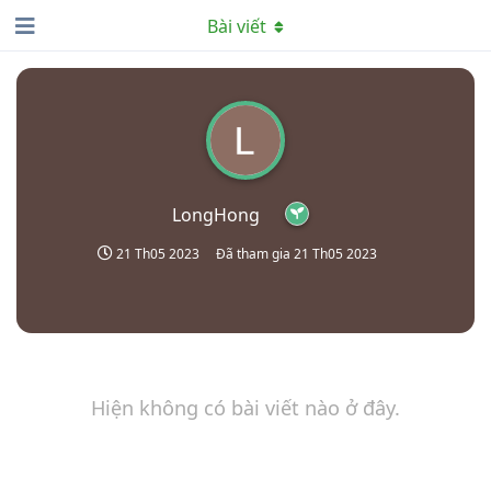
Bài viết
LongHong
21 Th05 2023
Đã tham gia
21 Th05 2023
Hiện không có bài viết nào ở đây.