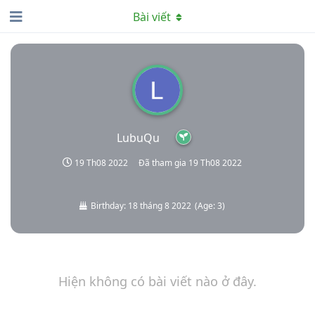
Bài viết
LubuQu
19 Th08 2022
Đã tham gia
19 Th08 2022
Birthday:
18 tháng 8 2022
(
Age:
3
)
Hiện không có bài viết nào ở đây.