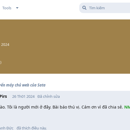
Tools
1 2024
5
)
yển máy chủ web của Sata
Pirs
26 Th01 2024
Đã chỉnh sửa
ào. Tôi là người mới ở đây. Bài báo thú vị. Cám ơn vì đã chia sẻ.
N
Anh Đức
đã thích điều này
.