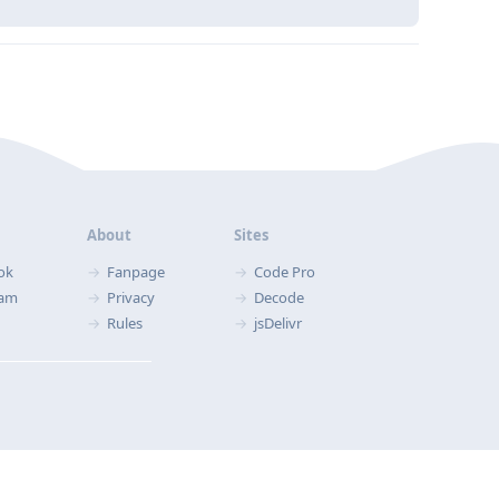
About
Sites
ok
Fanpage
Code Pro
ram
Privacy
Decode
Rules
jsDelivr