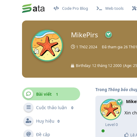
Code Pro Blog
Web tools
MikePirs
1 Th02 2024
Đã tham gia
26 Th0
Birthday:
12 tháng 12 2000
(
Age:
2
Trong
Thông báo chu
Bài viết
1
Mike
Cuộc thảo luận
0
Xin ch
Huy hiệu
0
Level
0
Đề cập
Lê 