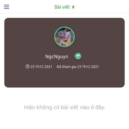
Bài viết
NgcNguyn
23 Th12 2021
Đã tham gia
23 Th12 2021
Hiện không có bài viết nào ở đây.