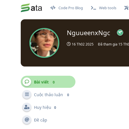
Code Pro Blog
Web tools
NguueenxNgc
16 Th02 2025
Đã tham gia
15 Th
Bài viết
0
Cuộc thảo luận
0
Huy hiệu
0
Đề cập