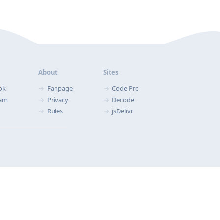
About
Sites
ok
Fanpage
Code Pro
ram
Privacy
Decode
Rules
jsDelivr