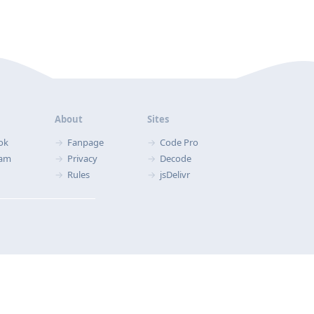
About
Sites
ok
Fanpage
Code Pro
ram
Privacy
Decode
Rules
jsDelivr