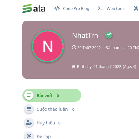
Code Pro Blog
Web tools
NhatTrn
20 Th07 2022
Đã tham gia
20 Th
Birthday:
01 tháng 7 2022
(
Age:
4
)
Bài viết
0
Cuộc thảo luận
0
Huy hiệu
0
Đề cập