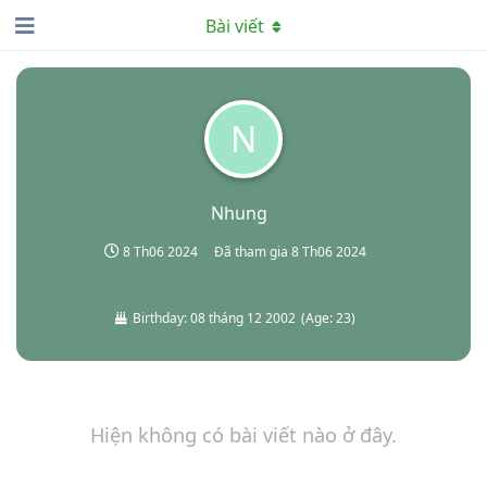
Bài viết
N
Nhung
8 Th06 2024
Đã tham gia
8 Th06 2024
Birthday:
08 tháng 12 2002
(
Age:
23
)
Hiện không có bài viết nào ở đây.