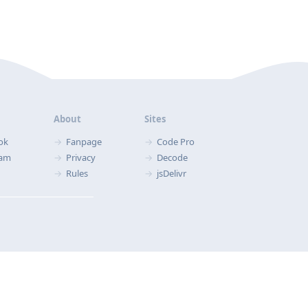
About
Sites
ok
Fanpage
Code Pro
ram
Privacy
Decode
Rules
jsDelivr