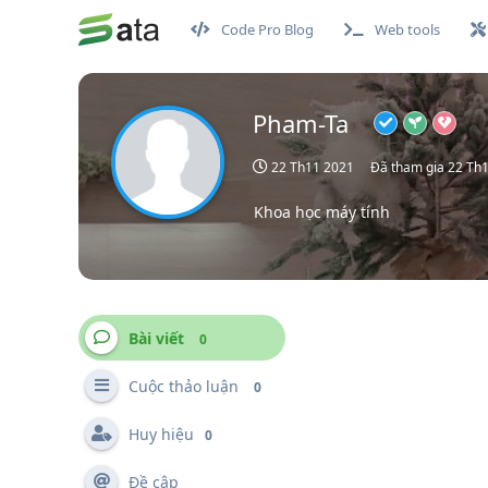
Code Pro Blog
Web tools
Pham-Ta
22 Th11 2021
Đã tham gia
22 Th
Khoa học máy tính
Bài viết
0
Cuộc thảo luận
0
Huy hiệu
0
Đề cập