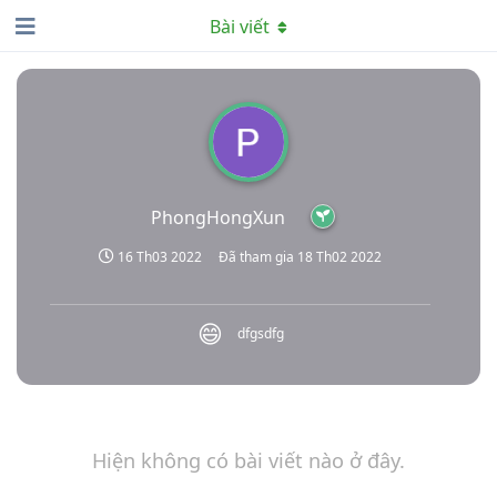
Bài viết
PhongHongXun
16 Th03 2022
Đã tham gia
18 Th02 2022
😄
dfgsdfg
Hiện không có bài viết nào ở đây.