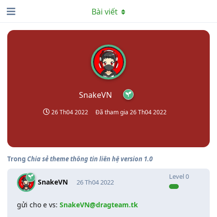
Bài viết
SnakeVN
26 Th04 2022
Đã tham gia
26 Th04 2022
Trong
Chia sẻ theme thông tin liên hệ version 1.0
Level
0
SnakeVN
26 Th04 2022
gửi cho e vs:
SnakeVN@dragteam.tk