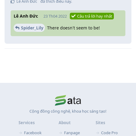
Lê Anh Đức
đã thích điều này
.
Lê Anh Đức
23 Th04 2022
Câu trả lời hay nhất
Spider_Lily
There doesn't seem to be!
Cộng đồng công nghệ, khoa học sáng tạo!
Services
About
Sites
Facebook
Fanpage
Code Pro