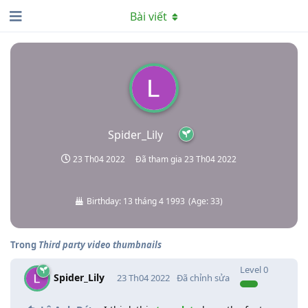
Bài viết
Spider_Lily
23 Th04 2022
Đã tham gia
23 Th04 2022
Birthday:
13 tháng 4 1993
(
Age:
33
)
Trong
Third party video thumbnails
Level
0
Spider_Lily
23 Th04 2022
Đã chỉnh sửa