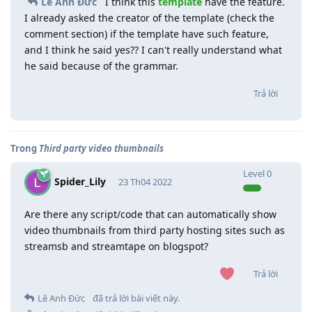
Lê Anh Đức
I think this
template
have the feature.
I already asked the creator of the template (check the
comment section) if the template have such feature,
and I think he said yes?? I can't really understand what
he said because of the grammar.
Trả lời
Trong
Third party video thumbnails
Level
0
Spider_Lily
23 Th04 2022
Are there any script/code that can automatically show
video thumbnails from third party hosting sites such as
streamsb and streamtape on blogspot?
Trả lời
Lê Anh Đức
đã trả lời bài viết này.