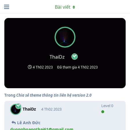
Bài viết
ThaiDz
4 Th02 2023
Đã tham gia
4 Th02 2023
Trong
Chia sẻ theme thông tin liên hệ version 2.0
Level
0
ThaiDz
4 Th02 2023
Lê Anh Đức
duonghoangthai61@gmail.com