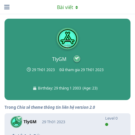
Bài viết
TlyGM
29 Th01 2023
Đã tham gia
29 Th01 2023
Birthday:
29 tháng 1 2003
(
Age:
23
)
Trong
Chia sẻ theme thông tin liên hệ version 2.0
Level
0
TlyGM
29 Th01 2023