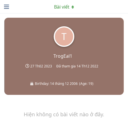
Bài viết
T
TrogEal1
27 Th02 2023
Đã tham gia
14 Th12 2022
Birthday:
14 tháng 12 2006
(
Age:
19
)
Hiện không có bài viết nào ở đây.