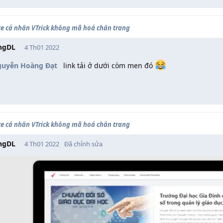
te cá nhân VTrick không mã hoá chân trang
ngDL
4 Th01 2022
uyễn Hoàng Đạt
link tải ở dưới còm men đó
te cá nhân VTrick không mã hoá chân trang
ngDL
4 Th01 2022
Đã chỉnh sửa