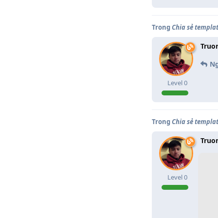
Trong
Chia sẻ templa
Truo
Ng
Level
0
Trong
Chia sẻ templa
Truo
Level
0