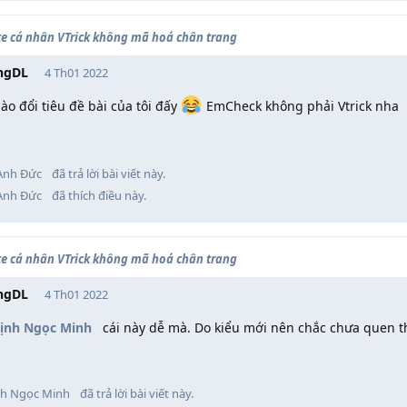
te cá nhân VTrick không mã hoá chân trang
ngDL
4 Th01 2022
ào đổi tiêu đề bài của tôi đấy
EmCheck không phải Vtrick nha
Anh Đức
đã trả lời bài viết này.
Anh Đức
đã thích điều này
.
te cá nhân VTrick không mã hoá chân trang
ngDL
4 Th01 2022
ịnh Ngọc Minh
cái này dễ mà. Do kiểu mới nên chắc chưa quen t
nh Ngọc Minh
đã trả lời bài viết này.