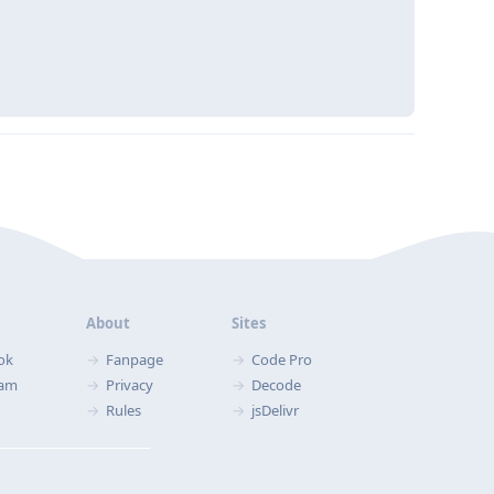
Trả lời
2
About
Sites
ok
Fanpage
Code Pro
ram
Privacy
Decode
Rules
jsDelivr