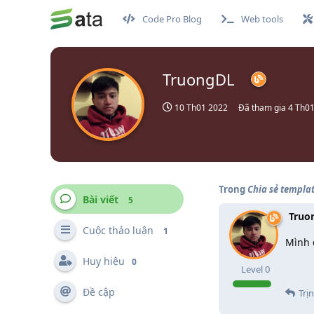
Code Pro Blog
Web tools
TruongDL
10 Th01 2022
Đã tham gia
4 Th0
Trong
Chia sẻ templa
Bài viết
5
Truo
Cuộc thảo luận
1
Mình đ
Huy hiệu
0
Level
0
Đề cập
Trị