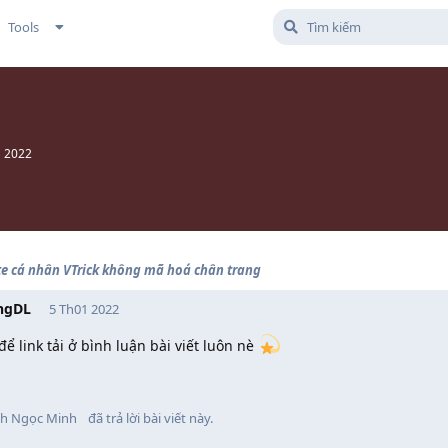
Tools
1 2022
te cá nhân VTrick không mã hoá chân trang
ngDL
5 Th01 2022
ể link tải ở bình luận bài viết luôn nè
nh Ngọc Minh
đã trả lời bài viết này.