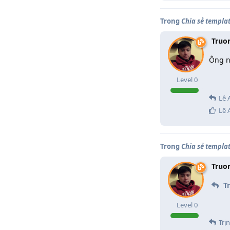
Trong
Chia sẻ templa
Truo
Ông n
Level
0
Lê 
Lê 
Trong
Chia sẻ templa
Truo
Tr
Level
0
Trị