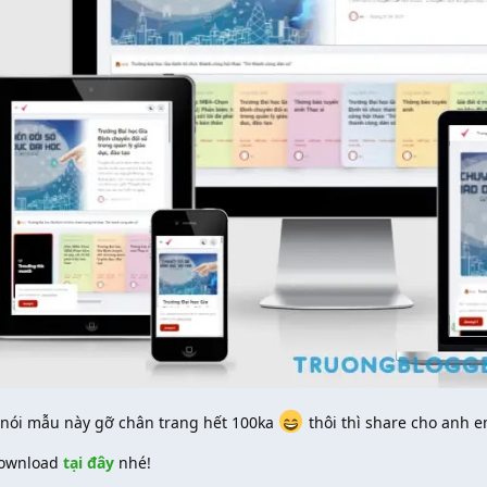
nói mẫu này gỡ chân trang hết 100ka
thôi thì share cho anh 
ownload
tại đây
nhé!