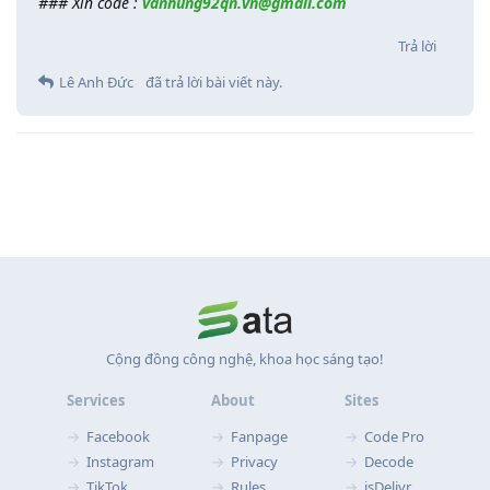
### Xin code :
vanhung92qn.vn@gmail.com
Trả lời
Lê Anh Đức
đã trả lời bài viết này.
Cộng đồng công nghệ, khoa học sáng tạo!
Services
About
Sites
Facebook
Fanpage
Code Pro
Instagram
Privacy
Decode
TikTok
Rules
jsDelivr