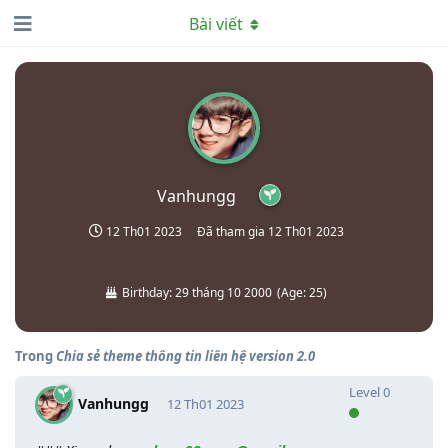
Bài viết
Vanhungg
12 Th01 2023
Đã tham gia
12 Th01 2023
Birthday:
29 tháng 10 2000
(
Age:
25
)
Trong
Chia sẻ theme thông tin liên hệ version 2.0
Level
0
Vanhungg
12 Th01 2023