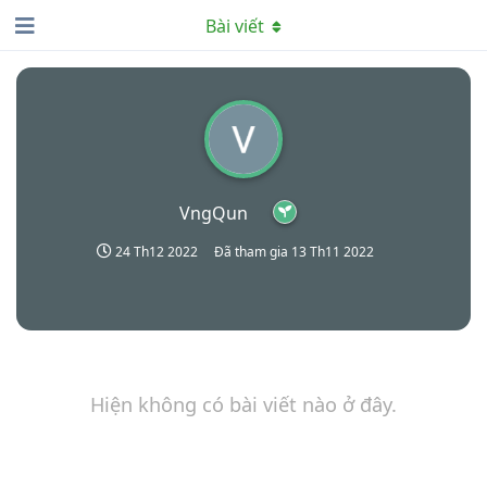
Bài viết
VngQun
24 Th12 2022
Đã tham gia
13 Th11 2022
Hiện không có bài viết nào ở đây.