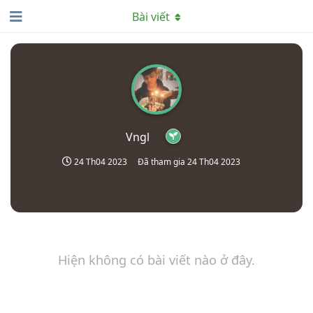
Bài viết
Vngl
24 Th04 2023
Đã tham gia
24 Th04 2023
Hiện không có bài viết nào ở đây.