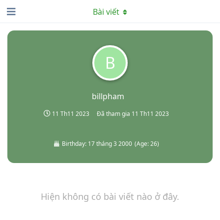
Bài viết
B
billpham
11 Th11 2023
Đã tham gia
11 Th11 2023
Birthday:
17 tháng 3 2000
(
Age:
26
)
Hiện không có bài viết nào ở đây.