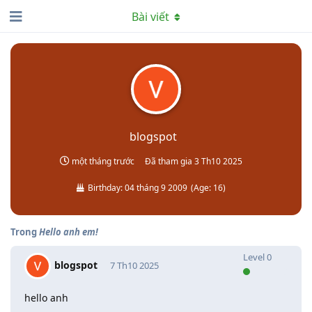
Bài viết
blogspot
một tháng trước
Đã tham gia
3 Th10 2025
Birthday:
04 tháng 9 2009
(
Age:
16
)
Trong
Hello anh em!
Level
0
blogspot
7 Th10 2025
hello anh