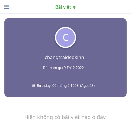
Bài viết
C
changtraideokinh
Đã tham gia
9 Th12 2022
Birthday:
06 tháng 2 1998
(
Age:
28
)
Hiện không có bài viết nào ở đây.