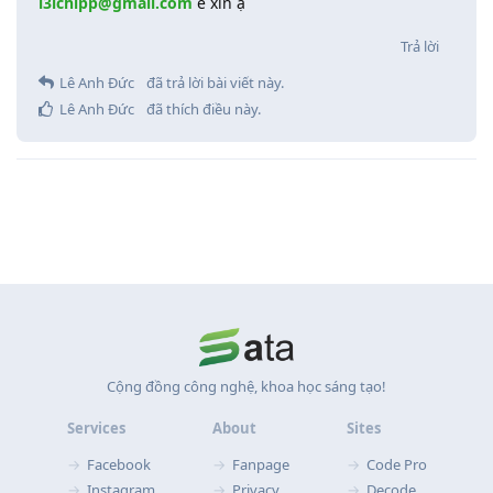
l3lchipp@gmail.com
e xin ạ
Trả lời
Lê Anh Đức
đã trả lời bài viết này.
Lê Anh Đức
đã thích điều này
.
Cộng đồng công nghệ, khoa học sáng tạo!
Services
About
Sites
Facebook
Fanpage
Code Pro
Instagram
Privacy
Decode