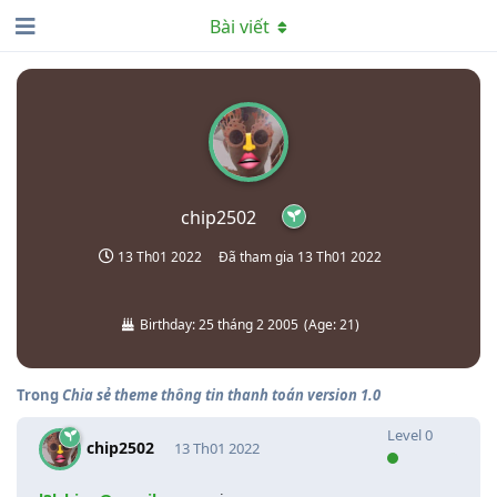
Bài viết
chip2502
13 Th01 2022
Đã tham gia
13 Th01 2022
Birthday:
25 tháng 2 2005
(
Age:
21
)
Trong
Chia sẻ theme thông tin thanh toán version 1.0
Level
0
chip2502
13 Th01 2022