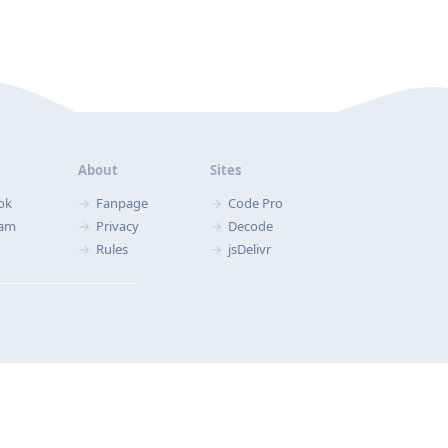
About
Sites
ok
Fanpage
Code Pro
ram
Privacy
Decode
Rules
jsDelivr