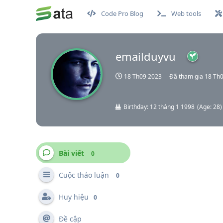
Code Pro Blog
Web tools
emailduyvu
18 Th09 2023
Đã tham gia
18 Th
Birthday:
12 tháng 1 1998
(
Age:
28
)
Bài viết
0
Cuộc thảo luận
0
Huy hiệu
0
Đề cập