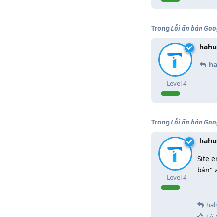
Trong
Lỗi ấn bản Goo
hahu
h
Level
4
Trong
Lỗi ấn bản Goo
hahu
Site e
bản" a
Level
4
ha
Lê 