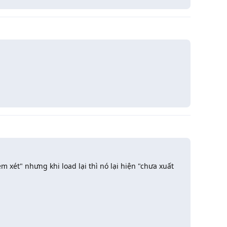
Trả lời
m xét" nhưng khi load lại thì nó lại hiện "chưa xuất
Trả lời