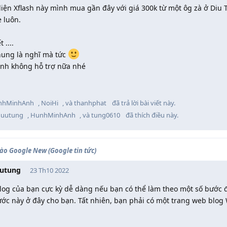
diện Xflash này mình mua gần đây với giá 300k từ một ôg zà ở Diu
 luôn.
t ....
hung là nghĩ mà tức
ình không hỗ trợ nữa nhé
nhMinhAnh
,
NoiHi
, và
thanhphat
đã trả lời bài viết này.
huutung
,
HunhMinhAnh
, và
tung0610
đã thích điều này
.
ào Google New (Google tin tức)
utung
23 Th10 2022
log của bạn cực kỳ dễ dàng nếu bạn có thể làm theo một số bước đ
ước này ở đây cho bạn. Tất nhiên, bạn phải có một trang web blog