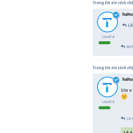
Trong
Em xin cách ch
hahu
Lê
Level
4
MrP
Trong
Em xin cách ch
hahu
Site 
Level
4
Lê 
Lê 