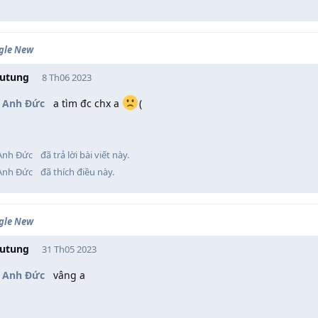
gle New
utung
8 Th06 2023
 Anh Đức
a tìm đc chx a
(
Anh Đức
đã trả lời bài viết này.
Anh Đức
đã thích điều này
.
gle New
utung
31 Th05 2023
 Anh Đức
vâng a