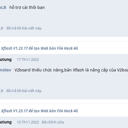
pLB
hỗ trợ cài thôi bạn
LB
đã trả lời bài viết này.
 Xflash V1.23.17 để tạo Web bán File Hack 4G
utung
17 Th11 2022
midev
V2board thiếu chức năng,bản Xflash là nâng cấp của V2bo
LB
đã trả lời bài viết này.
 Xflash V1.23.17 để tạo Web bán File Hack 4G
utung
10 Th11 2022
Đã chỉnh sửa