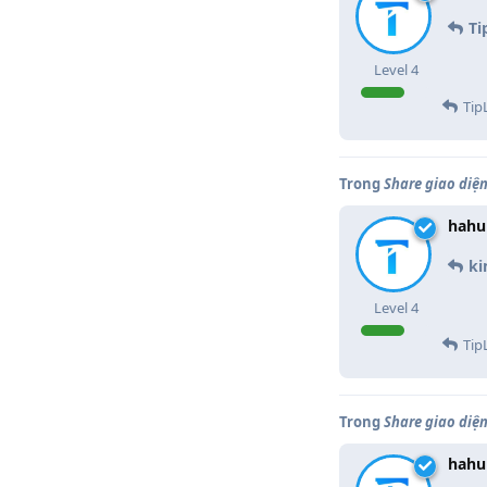
Ti
Level
4
Tip
Trong
Share giao diện
hahu
ki
Level
4
Tip
Trong
Share giao diện
hahu