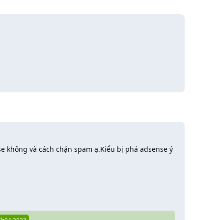
Trả lời
e không và cách chặn spam ạ.Kiểu bị phá adsense ý
Trả lời