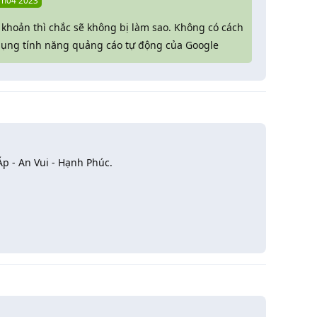
Th04 2023
i khoản thì chắc sẽ không bị làm sao. Không có cách
 dụng tính năng quảng cáo tự động của Google
p - An Vui - Hạnh Phúc.
Trả lời