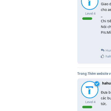
Giao 
cho ae
Level
4
_
Chi tiế
Nói c
P/s:M
Hu
ha
Trong
Thêm website v
hahu
Đưa b
các b
Level
4
tức.