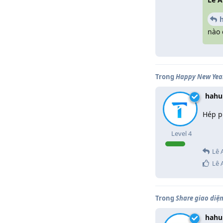
nào 
Trong
Happy New Yea
hahu
Hép p
Level
4
Lê 
Lê 
Trong
Share giao diện
hahu