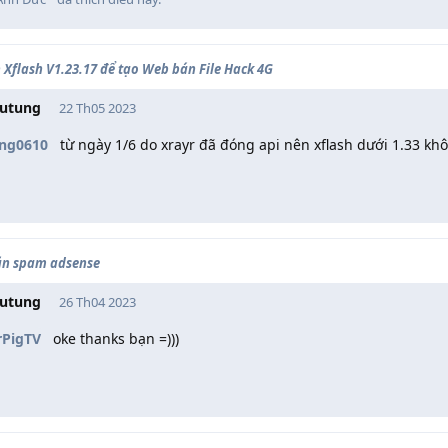
 Xflash V1.23.17 để tạo Web bán File Hack 4G
utung
22 Th05 2023
ng0610
từ ngày 1/6 do xrayr đã đóng api nên xflash dưới 1.33 k
ặn spam adsense
utung
26 Th04 2023
PigTV
oke thanks bạn =)))