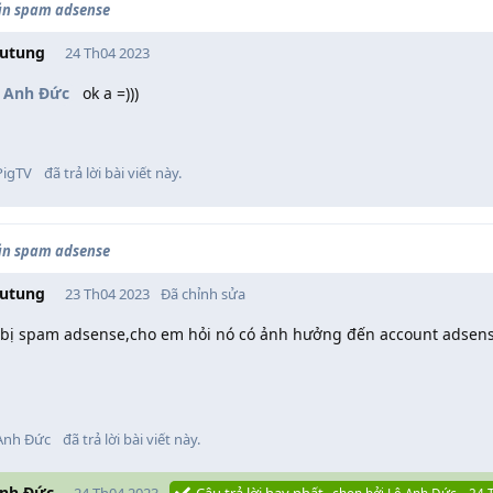
ặn spam adsense
utung
24 Th04 2023
 Anh Đức
ok a =)))
igTV
đã trả lời bài viết này.
ặn spam adsense
utung
23 Th04 2023
Đã chỉnh sửa
e bị spam adsense,cho em hỏi nó có ảnh hưởng đến account adsens
Anh Đức
đã trả lời bài viết này.
Anh Đức