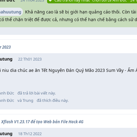
24 Th04 2023
Câu trả lời hay nhất
chọn bởi
Lê Anh Đức
24 
hahuutung
Khả năng cao là sẽ bị giới hạn quảng cáo thôi. Còn tà
có thể chặn triệt để được cả, nhưng có thể hạn chế bằng cách sử
r 2023
utung
22 Th01 2023
i niu dia chúc ae ăn Tết Nguyên Đán Quý Mão 2023 Sum Vầy - Ấm Á
Anh Đức
đã trả lời bài viết này.
Anh Đức
và
Trung
đã thích điều này
.
 Xflash V1.23.17 để tạo Web bán File Hack 4G
utung
18 Th12 2022