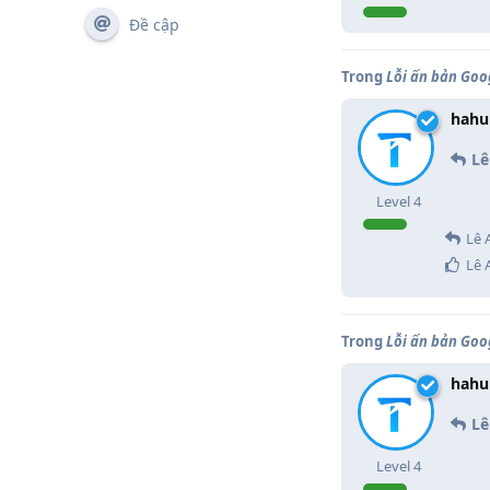
Đề cập
Trong
Lỗi ấn bản Goo
hahu
Lê
Level
4
Lê 
Lê 
Trong
Lỗi ấn bản Goo
hahu
Lê
Level
4