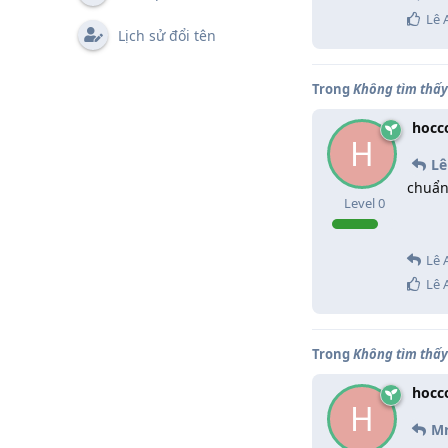
Lê 
Lịch sử đổi tên
Trong
Không tìm thấy 
hocc
H
Lê
chuẩn
Level
0
Lê 
Lê 
Trong
Không tìm thấy 
hocc
H
Mr