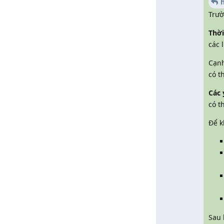
Trườ
Thời
các 
Cạnh
có t
Các 
có t
Để k
Sau 