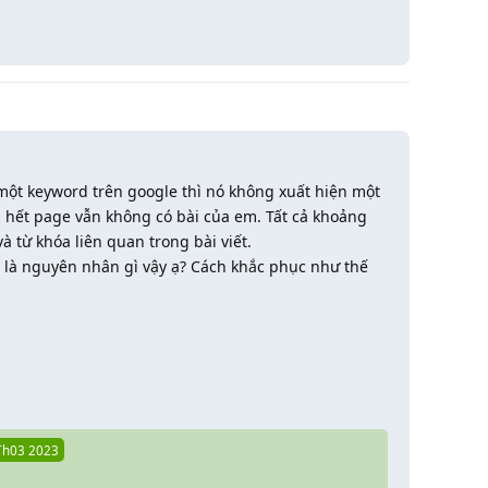
Trả lời
một keyword trên google thì nó không xuất hiện một
n hết page vẫn không có bài của em. Tất cả khoảng
à từ khóa liên quan trong bài viết.
y là nguyên nhân gì vậy ạ? Cách khắc phục như thế
Trả lời
Th03 2023