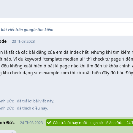
bài viết trên google tìm kiếm
ode
23 Th03 2023
n là tất cả các bài đăng của em đã index hết. Nhưng khi tìm kiếm 
iết nào. Ví dụ keyword "template median ui" thì check từ page 1 đế
 đều không xuất hiện ở bất kì page nào khi tìm đến từ khóa chính v
 khi check dạng site:example.com thì có xuất hiện đầy đủ bài. Đâ
/
Anh Đức
đã trả lời bài viết này.
Anh Đức
đã thích điều này
.
Anh Đức
24 Th03 2023
Câu trả lời hay nhất
chọn bởi
Lê Anh Đức
24 