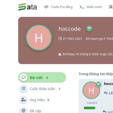
Code Pro Blog
Web tools
hoccode
H
27 Th03 2023
Đã tham gia
5 Th0
Birthday:
05 tháng 6 2000
(
Age:
26
)
Trong
Không tìm thấy 
Bài viết
4
hocc
H
Cuộc thảo luận
1
Lê
Huy hiệu
0
Level
0
Đề cập
sad