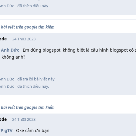
Anh Đức
đã thích điều này
.
bài viết trên google tìm kiếm
ode
24 Th03 2023
 Anh Đức
Em dùng blogspot, không biết là cấu hình blogspot có s
 không anh?
Anh Đức
đã trả lời bài viết này.
Anh Đức
đã thích điều này
.
bài viết trên google tìm kiếm
ode
24 Th03 2023
PigTV
Oke cảm ơn bạn