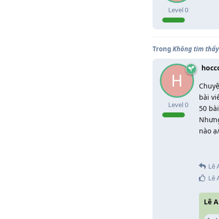
Level
0
Trong
Không tìm thấy 
hocc
H
Chuyệ
bài v
Level
0
50 bài
Nhưng
nào ạ
Lê 
Lê 
Lê 