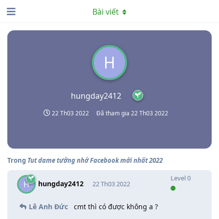
Bài viết
H
hungday2412
22 Th03 2022
Đã tham gia
22 Th03 2022
Trong
Tut dame tưởng nhớ Facebook mới nhất 2022
Level
0
hungday2412
H
22 Th03 2022
Lê Anh Đức
cmt thì có được không a ?