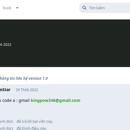
Tools
06 2022
hông tin liên hệ version 1.0
nStar
29 Th06 2022
n code a : gmail
kingpow246@gmail.com
Anh Đức
đã trả lời bài viết này.
Anh Đức
đã thích điều này
.