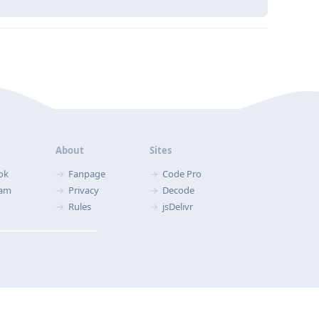
About
Sites
ok
Fanpage
Code Pro
ram
Privacy
Decode
Rules
jsDelivr