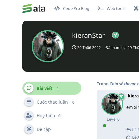
Code Pro Blog
Web tools
kieranStar
29 Th06 2022
Đã tham gia
29 Th
Trong
Chia sẻ theme t
Bài viết
1
kiera
Cuộc thảo luận
0
em xi
Huy hiệu
0
Level
0
Đề cập
Lê 
Lê 