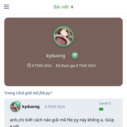
Bài viết
kyduong
8 Th09 2024
Đã tham gia
8 Th09 2024
Trong
Cách giải mã file py?
Level
0
kyduong
8 Th09 2024
anh,chị biết cách nào giải mã file py này không ạ. Giúp
e với