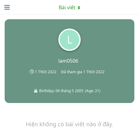
Bài viết
L
lam0506
1 Th03 2022
Đã tham gia
1 Th03 2022
Birthday:
06 tháng 5 2005
(
Age:
21
)
Hiện không có bài viết nào ở đây.