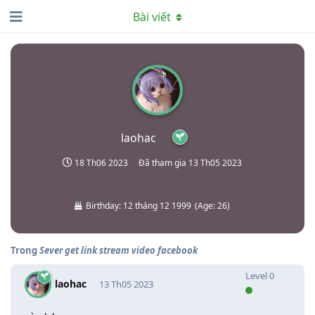
Bài viết
laohac
18 Th06 2023
Đã tham gia
13 Th05 2023
Birthday:
12 tháng 12 1999
(
Age:
26
)
Trong
Sever get link stream video facebook
Level
0
laohac
13 Th05 2023