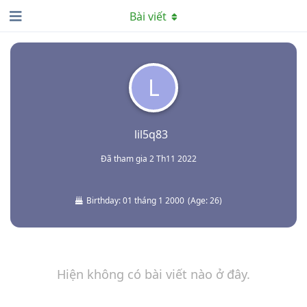
Bài viết
L
lil5q83
Đã tham gia
2 Th11 2022
Birthday:
01 tháng 1 2000
(
Age:
26
)
Hiện không có bài viết nào ở đây.