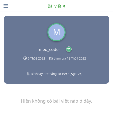
Bài viết
M
meo_coder
6 Th03 2022
Đã tham gia
18 Th01 2022
Birthday:
19 tháng 10 1999
(
Age:
26
)
Hiện không có bài viết nào ở đây.